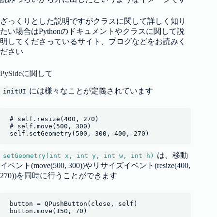
ざっくりとした説明ですがクラスに関して詳しく知り
たい場合はPythonのドキュメントやクラスに関して説
明してくださっているサイト、ブログなどをお読みく
ださい
PySideに関して
には様々なことが定義されています
initUI
# self.resize(400, 270)

# self.move(500, 300)

self.setGeometry(500, 300, 400, 270)
は、移動
setGeometry(int x, int y, int w, int h)
イベント(move(500, 300))やリサイズイベント(resize(400,
270))を同時に行うことができます
button = QPushButton(close, self)

button.move(150, 70)