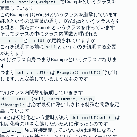
でExampleというクラスを
class Example(QWidget):
定義しています
このExampleはQWidgetというクラスを継承しています
継承というのは言葉の通り、QWidgetというクラスを引
き継ぎ、新たにExampleというクラスを作っています
そしてクラスの中にクラス内関数と呼ばれる
と
が定義されていますが
__init__
initUI
これを説明する前に
というものを説明する必要
self
があります
selfはクラス自身つまりExampleというクラスになりま
す
つまり
は
呼び出
self.initUI()
Example().initUI()
しますよと定義しているようなものです
ではクラス内関数を説明していきます
def __init__(self, parent=None, *args,
は必ず最初に呼び出される特殊な関数を定
**kwargs):
義しています
initとは初期化という意味があり
は
def initUI(self):
初期化時のUIを定義したいために作ったものです
内に直接定義していないのは煩雑になると
__init__
読みづらいから外に出したというようなイメージです