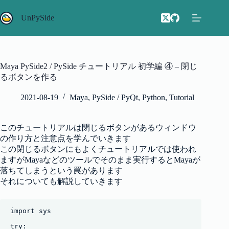
コ
ン
UnPySide
テ
ン
ツ
へ
Maya PySide2 / PySide チュートリアル 初学編 ④ – 閉じ
ス
るボタンを作る
キ
ッ
2021-08-19
Maya
,
PySide / PyQt
,
Python
,
Tutorial
プ
このチュートリアルは閉じるボタンがあるウィンドウ
の作り方と注意点を学んでいきます
この閉じるボタンにもよくチュートリアルでは使われ
ますがMayaなどのツールでそのまま実行するとMayaが
落ちてしまうという罠があります
それについても解説していきます
import sys

try:
