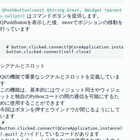
QPushButton(const QString &text, QWidget *parent
はコマンドボタンを提供します。
= nullptr)
QPushButtonを表示した後、moveでポジションの移動を
行っています
# button.clicked.connect(QCoreApplication.instance().q
button.clicked.connect(self.close)
シグナルとスロット
Qtの機能で重要なシグナルとスロットを定義していま
す
この機能は、基本的にはウィジェット同士やウィジェ
ットと独自のPythonコードの間の通信を可能にするた
めに使用することができます
今回はボタンを押すとウインドウが閉じるようにして
います
#
button.clicked.connect(QCoreApplication.instance(
とハイドしているコードがあります
).quit)