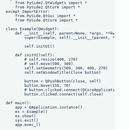
    from PySide2.QtWidgets import *

    from PySide2.QtCore import *

except ImportError:

    from PySide.QtGui import *

    from PySide.QtCore import *

class Example(QWidget):

    def __init__(self, parent=None, *args, **kwargs):

        super(Example, self).__init__(parent, *args, *
        self.initUI()

    def initUI(self):

        # self.resize(400, 270)

        # self.move(500, 300)

        self.setGeometry(500, 300, 400, 270)

        self.setWindowTitle(Close button)

        button = QPushButton(close, self)

        button.move(150, 70)

        # button.clicked.connect(QCoreApplication.inst
        button.clicked.connect(self.close)

def main():

    app = QApplication.instance()

    ex = Example()

    ex.show()

    sys.exit()

    app.exec_()
