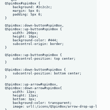
QSpinBox#spinBox {

    background: #2c2c2c;

    margin: 5px 0;

    padding: 5px 0;

}

QSpinBox::down-button#spinBox,

QSpinBox::up-button#spinBox {

    width: 200px;

    height: 10px;

    background-color: #444;

    subcontrol-origin: border;

}

QSpinBox::up-button#spinBox {

    subcontrol-position: top center;

}

QSpinBox::down-button#spinBox {

    subcontrol-position: bottom center;

}

QSpinBox::up-arrow#spinBox,

QSpinBox::down-arrow#spinBox{

    width: 12px;

    height: 12px;

    bottom: 3px;

    background-color: transparent;

    image: url(:/icons/QSpinBox/arrow-drop-up-line.png