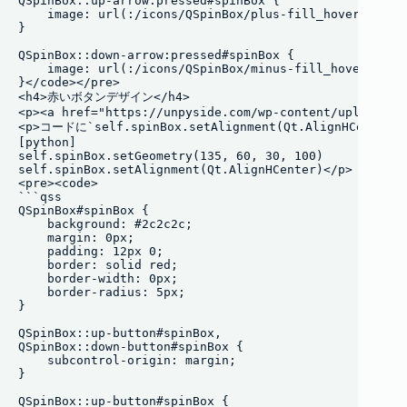
QSpinBox::up-arrow:pressed#spinBox {

    image: url(:/icons/QSpinBox/plus-fill_hover.png);

}

QSpinBox::down-arrow:pressed#spinBox {

    image: url(:/icons/QSpinBox/minus-fill_hover.png);
}</code></pre>

<h4>赤いボタンデザイン</h4>

<p><a href="https://unpyside.com/wp-content/uploads/2
<p>コードに`self.spinBox.setAlignment(Qt.AlignHCen
[python]

self.spinBox.setGeometry(135, 60, 30, 100)

self.spinBox.setAlignment(Qt.AlignHCenter)</p>

<pre><code>

```qss

QSpinBox#spinBox {

    background: #2c2c2c;

    margin: 0px;

    padding: 12px 0;

    border: solid red;

    border-width: 0px;

    border-radius: 5px;

}

QSpinBox::up-button#spinBox,

QSpinBox::down-button#spinBox {

    subcontrol-origin: margin;

}

QSpinBox::up-button#spinBox {
