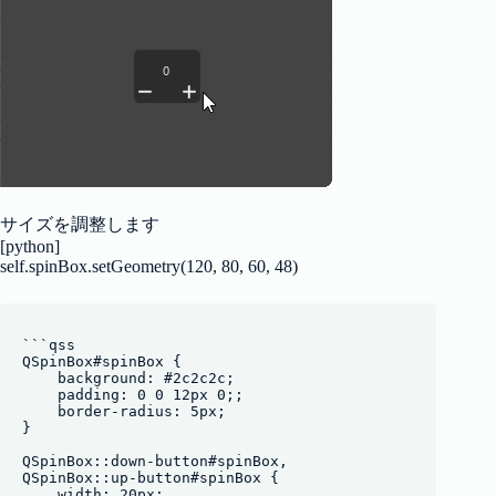
サイズを調整します
[python]
self.spinBox.setGeometry(120, 80, 60, 48)
```qss

QSpinBox#spinBox {

    background: #2c2c2c;

    padding: 0 0 12px 0;;

    border-radius: 5px;

}

QSpinBox::down-button#spinBox,

QSpinBox::up-button#spinBox {

    width: 20px;
