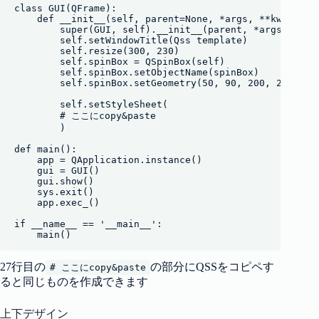
class GUI(QFrame):

    def __init__(self, parent=None, *args, **kwargs):

        super(GUI, self).__init__(parent, *args, **kwa
        self.setWindowTitle(Qss template)

        self.resize(300, 230)

        self.spinBox = QSpinBox(self)

        self.spinBox.setObjectName(spinBox)

        self.spinBox.setGeometry(50, 90, 200, 24)

        self.setStyleSheet(

        # ここにcopy&paste

        )

def main():

    app = QApplication.instance()

    gui = GUI()

    gui.show()

    sys.exit()

    app.exec_()

if __name__ == '__main__':

    main()
27行目の
の部分にQSSをコピペす
# ここにcopy&paste
ると同じものを作成できます
上下デザイン