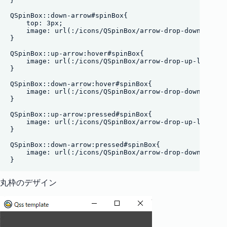
}

QSpinBox::down-arrow#spinBox{

    top: 3px;

    image: url(:/icons/QSpinBox/arrow-drop-down-line.p
}

QSpinBox::up-arrow:hover#spinBox{

    image: url(:/icons/QSpinBox/arrow-drop-up-line_hov
}

QSpinBox::down-arrow:hover#spinBox{

    image: url(:/icons/QSpinBox/arrow-drop-down-line_h
}

QSpinBox::up-arrow:pressed#spinBox{

    image: url(:/icons/QSpinBox/arrow-drop-up-line.png
}

QSpinBox::down-arrow:pressed#spinBox{

    image: url(:/icons/QSpinBox/arrow-drop-down-line.p
}
丸枠のデザイン