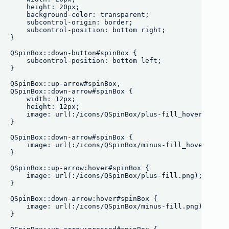
    height: 20px;

    background-color: transparent;

    subcontrol-origin: border;

    subcontrol-position: bottom right;

}

QSpinBox::down-button#spinBox {

    subcontrol-position: bottom left;

}

QSpinBox::up-arrow#spinBox,

QSpinBox::down-arrow#spinBox {

    width: 12px;

    height: 12px;

    image: url(:/icons/QSpinBox/plus-fill_hover.png);

}

QSpinBox::down-arrow#spinBox {

    image: url(:/icons/QSpinBox/minus-fill_hover.png);
}

QSpinBox::up-arrow:hover#spinBox {

    image: url(:/icons/QSpinBox/plus-fill.png);

}

QSpinBox::down-arrow:hover#spinBox {

    image: url(:/icons/QSpinBox/minus-fill.png);

}
