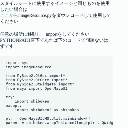
スタイルシートに使用するイメージと同じものを使用
したい場合は
ここから
imageResource.pyをダウンロードして使用して
ください
任意の場所に移動し、importをしてください
PYTHONPATH直下であれば下のコードで問題ないは
ずです
import sys

import imageResource

from PySide2.QtGui import*

from PySide2.QtCore import*

from PySide2.QtWidgets import*

from maya import OpenMayaUI

try:

    import shiboken

except:

    import shiboken2 as shiboken

ptr = OpenMayaUI.MQtUtil.mainWindow()

parent = shiboken.wrapInstance(long(ptr), QWidget)
