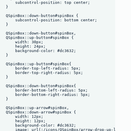
    subcontrol-position: top center;

}

QSpinBox::down-button#spinBox {

    subcontrol-position: bottom center;

}

QSpinBox::down-button#spinBox,

QSpinBox::up-button#spinBox {

    width: 30px;

    height: 24px;

    background-color: #dc3632;

}

QSpinBox::up-button#spinBox{ 

    border-top-left-radius: 5px;

    border-top-right-radius: 5px;

}

QSpinBox::down-button#spinBox{ 

    border-bottom-left-radius: 5px;

    border-bottom-right-radius: 5px;

}

QSpinBox::up-arrow#spinBox,

QSpinBox::down-arrow#spinBox {

    width: 12px;

    height: 12px;

    background-color: #dc3632;

    image: url(:/icons/QSpinBox/arrow-drop-up-line.png