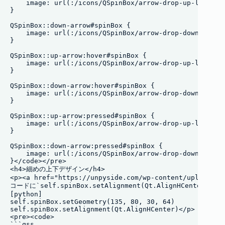
    image: url(:/icons/QSpinBox/arrow-drop-up-line_hov
}

QSpinBox::down-arrow#spinBox {

    image: url(:/icons/QSpinBox/arrow-drop-down-line_h
}

QSpinBox::up-arrow:hover#spinBox {

    image: url(:/icons/QSpinBox/arrow-drop-up-line.png
}

QSpinBox::down-arrow:hover#spinBox {

    image: url(:/icons/QSpinBox/arrow-drop-down-line.p
}

QSpinBox::up-arrow:pressed#spinBox {

    image: url(:/icons/QSpinBox/arrow-drop-up-line_hov
}

QSpinBox::down-arrow:pressed#spinBox {

    image: url(:/icons/QSpinBox/arrow-drop-down-line_h
}</code></pre>

<h4>細めの上下デザイン</h4>

<p><a href="https://unpyside.com/wp-content/uploads/2
コードに`self.spinBox.setAlignment(Qt.AlignHCenter
[python]

self.spinBox.setGeometry(135, 80, 30, 64)

self.spinBox.setAlignment(Qt.AlignHCenter)</p>

<pre><code>

```qss
