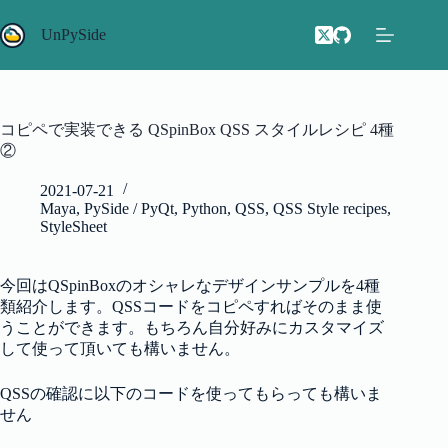
コ
ン
UnPySide
テ
ン
ツ
へ
コピペで実装できる QSpinBox QSS スタイルレシピ 4種
ス
②
キ
ッ
2021-07-21
プ
Maya
,
PySide / PyQt
,
Python
,
QSS
,
QSS Style recipes
,
StyleSheet
今回はQSpinBoxのオシャレなデザインサンプルを4種
類紹介します。QSSコードをコピペすればそのまま使
うことができます。もちろん自分好みにカスタマイズ
して使って頂いても構いません。
QSSの確認に以下のコードを使ってもらっても構いま
せん