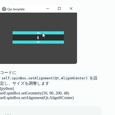
コードに
を設
self.spinBox.setAlignment(Qt.AlignHCenter)
定し、サイズを調整します
[python]
self.spinBox.setGeometry(50, 90, 200, 48)
self.spinBox.setAlignment(Qt.AlignHCenter)