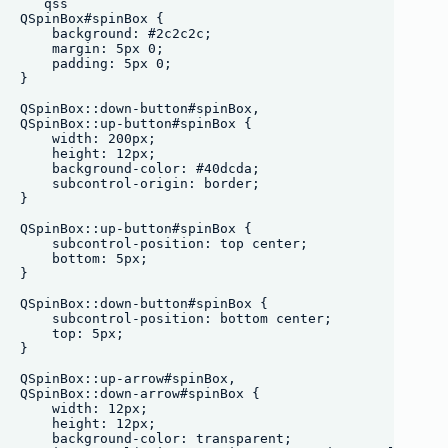
```qss

QSpinBox#spinBox {

    background: #2c2c2c;

    margin: 5px 0;

    padding: 5px 0;

}

QSpinBox::down-button#spinBox,

QSpinBox::up-button#spinBox {

    width: 200px;

    height: 12px;

    background-color: #40dcda;

    subcontrol-origin: border;

}

QSpinBox::up-button#spinBox {

    subcontrol-position: top center;

    bottom: 5px;

}

QSpinBox::down-button#spinBox {

    subcontrol-position: bottom center;

    top: 5px;

}

QSpinBox::up-arrow#spinBox,

QSpinBox::down-arrow#spinBox {

    width: 12px;

    height: 12px;

    background-color: transparent;
